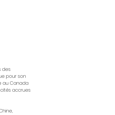
s des 
ue pour son 
ne au Canada 
cités accrues 
Chine, 