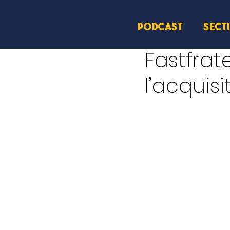
PODCAST
SECT
17 avr.
2 min de lecture
Fastfra
l’acquis