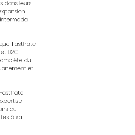
 dans leurs 
 expansion 
intermodal, 
ue, Fastfrate 
et B2C. 
 complète du 
ouanement et 
astfrate 
xpertise 
ions du 
tes à sa 