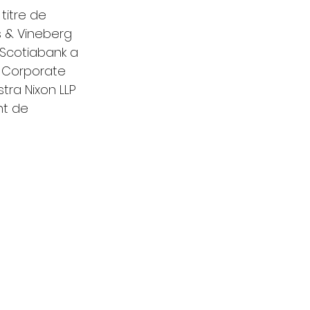
titre de 
s & Vineberg 
, Scotiabank a 
n Corporate 
stra Nixon LLP 
nt de 