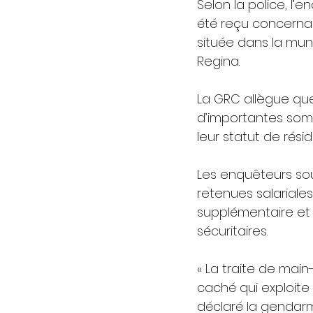
Selon la police, l
été reçu concerna
située dans la muni
Regina.
La GRC allègue que
d’importantes somm
leur statut de ré
Les enquêteurs sou
retenues salariale
supplémentaire et
sécuritaires.
« La traite de mai
caché qui exploite 
déclaré la gendar