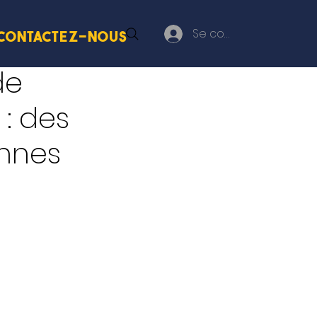
Se connecter
Contactez-nous
de
: des
onnes