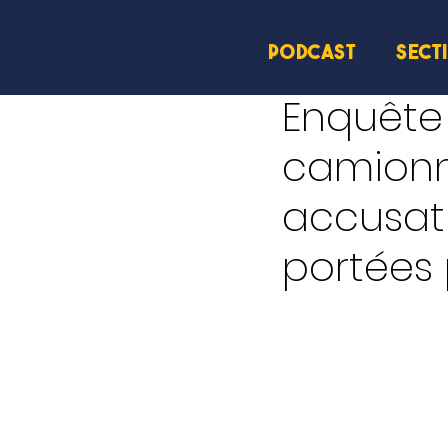
PODCAST
SECT
17 juin
2 min de lecture
Enquête 
camionn
accusati
portées 