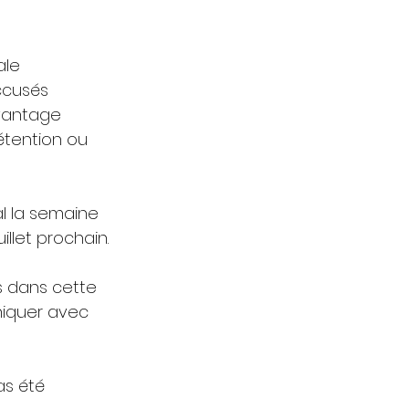
ale 
ccusés 
vantage 
étention ou 
l la semaine 
illet prochain.
s dans cette 
niquer avec 
as été 