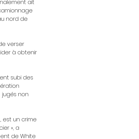
nalement ait 
 camionnage 
au nord de 
de verser 
der à obtenir 
ent subi des 
ération 
 jugés non 
, est un crime 
er », a 
ent de White 