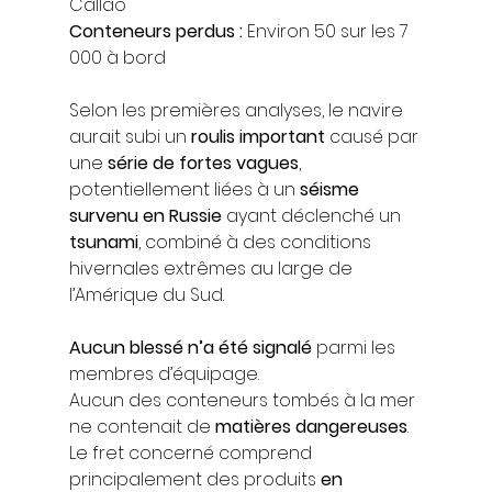
Callao
Conteneurs perdus :
 Environ 50 sur les 7 
000 à bord
Selon les premières analyses, le navire 
aurait subi un 
roulis important
 causé par 
une 
série de fortes vagues
, 
potentiellement liées à un 
séisme 
survenu en Russie
 ayant déclenché un 
tsunami
, combiné à des conditions 
hivernales extrêmes au large de 
l’Amérique du Sud.
Aucun blessé n’a été signalé
 parmi les 
membres d’équipage.
Aucun des conteneurs tombés à la mer 
ne contenait de 
matières dangereuses
.
Le fret concerné comprend 
principalement des produits 
en 