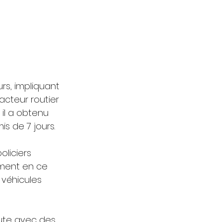
urs, impliquant 
cteur routier 
il a obtenu 
s de 7 jours.
liciers 
amment en ce 
véhicules 
ute avec des 