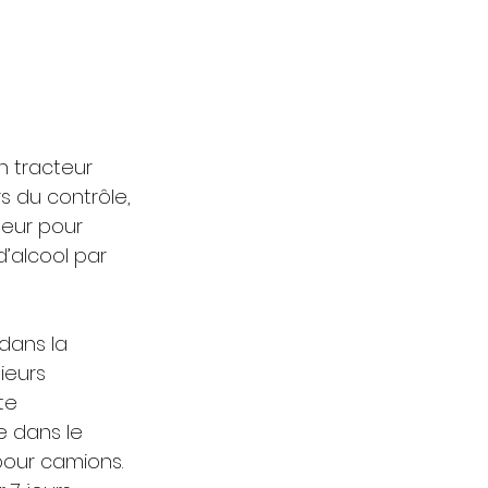
n tracteur 
s du contrôle, 
teur pour 
’alcool par 
dans la 
ieurs 
te 
e dans le 
pour camions. 