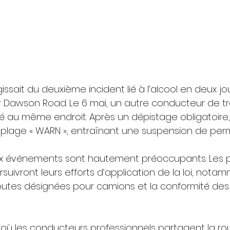
’agissait du deuxième incident lié à l’alcool en deux jo
Dawson Road. Le 6 mai, un autre conducteur de tra
té au même endroit. Après un dépistage obligatoire, 
 plage « WARN », entraînant une suspension de permi
ux événements sont hautement préoccupants. Les po
ursuivront leurs efforts d’application de la loi, not
outes désignées pour camions et la conformité des 
 où les conducteurs professionnels partagent la ro