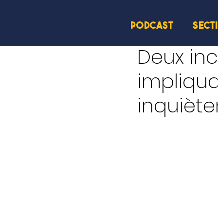
PODCAST
SECT
8 mai
2 min de lecture
Deux inci
impliqua
inquiète