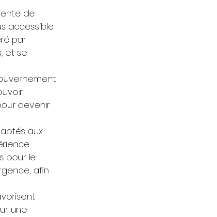
vente de 
us accessible 
ré par 
, et se 
 gouvernement 
ouvoir 
pour devenir 
aptés aux 
érience 
s pour le 
rgence, afin 
vorisent 
our une 