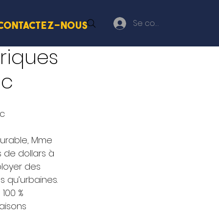
Se connecter
Contactez-nous
riques
ec
c 
durable, Mme 
 de dollars à 
loyer des 
 qu’urbaines. 
 100 % 
saisons 