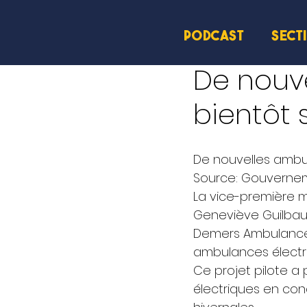
PODCAST
SECT
19 août 2024
2 min de l
De nouv
bientôt 
De nouvelles ambul
Source: Gouverne
La vice-première mi
Geneviève Guilbault
Demers Ambulances 
ambulances électri
Ce projet pilote a
électriques en condi