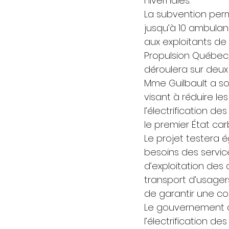
hivernales. 
La subvention perm
jusqu’à 10 ambulan
aux exploitants de 
Propulsion Québec, 
déroulera sur deux 
Mme Guilbault a so
visant à réduire le
l’électrification d
le premier État ca
Le projet testera
besoins des servic
d’exploitation des 
transport d’usagers
de garantir une co
Le gouvernement du
l’électrification d