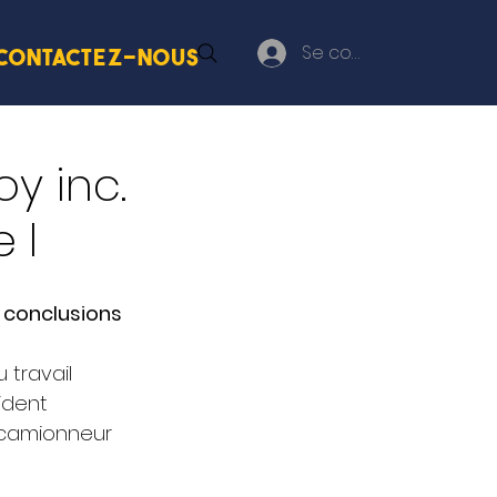
Se connecter
Contactez-nous
oy inc.
 l
 conclusions 
 travail 
ident 
n camionneur 