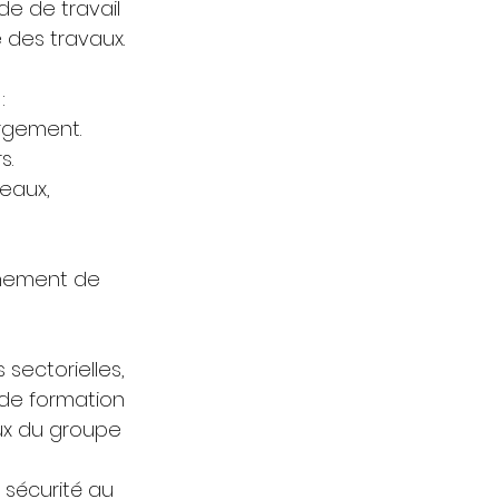
e de travail 
 des travaux. 
: 
rgement. 
s. 
eaux, 
nnement de 
sectorielles, 
de formation 
aux du groupe 
sécurité au 