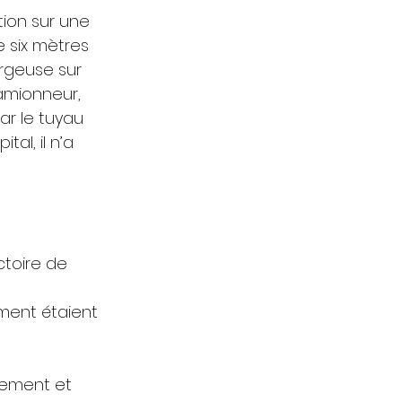
ion sur une 
 six mètres 
rgeuse sur 
amionneur, 
ar le tuyau 
al, il n’a 
ctoire de 
ment étaient 
gement et 