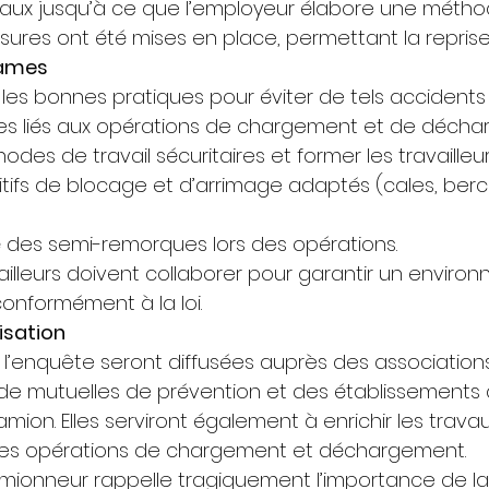
aux jusqu’à ce que l’employeur élabore une méthod
sures ont été mises en place, permettant la reprise
rames
les bonnes pratiques pour éviter de tels accidents 
isques liés aux opérations de chargement et de décha
odes de travail sécuritaires et former les travailleur
ositifs de blocage et d’arrimage adaptés (cales, berc
ité des semi-remorques lors des opérations. 
ailleurs doivent collaborer pour garantir un enviro
 conformément à la loi. 
isation
l’enquête seront diffusées auprès des associations 
de mutuelles de prévention et des établissements 
mion. Elles serviront également à enrichir les trav
 les opérations de chargement et déchargement. 
ionneur rappelle tragiquement l’importance de la 