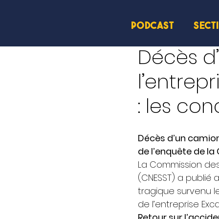
PODCAST
SECT
4 déc. 2024
2 min de le
Décès d
l’entrep
: les co
Décès d’un camionn
de l’enquête de la
La Commission des n
(CNESST) a publié a
tragique survenu le
de l’entreprise Exc
Retour sur l’accide