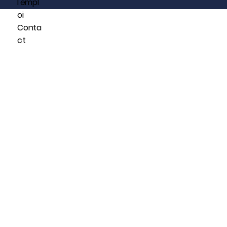
l'empl
oi
Conta
ct