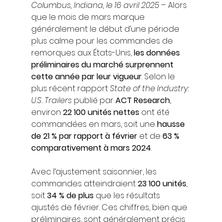
Columbus, Indiana, le 16 avril 2025
 – Alors 
que le mois de mars marque 
généralement le début d’une période 
plus calme pour les commandes de 
remorques aux États-Unis, 
les données 
préliminaires du marché surprennent 
cette année par leur vigueur
. Selon le 
plus récent rapport 
State of the Industry: 
U.S. Trailers
 publié par 
ACT Research
, 
environ 
22 100 unités nettes
 ont été 
commandées en mars, soit une 
hausse 
de 21 % par rapport à février
 et de 
63 % 
comparativement à mars 2024
.
Avec l’ajustement saisonnier, les 
commandes atteindraient 
23 100 unités
, 
soit 
34 % de plus
 que les résultats 
ajustés de février. Ces chiffres, bien que 
préliminaires, sont généralement précis 