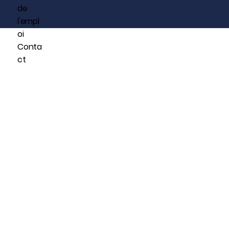
de
l'empl
oi
Conta
ct