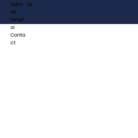
Salon
té
de
l'empl
oi
Conta
ct