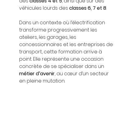
des 
classes 4 et 5
, ainsi que sur des 
véhicules lourds des 
classes 6, 7 et 8
.
Dans un contexte où l’électrification 
transforme progressivement les 
ateliers, les garages, les 
concessionnaires et les entreprises de 
transport, cette formation arrive à 
point. Elle représente une occasion 
concrète de se spécialiser dans un 
métier d’avenir
, au cœur d’un secteur 
en pleine mutation.