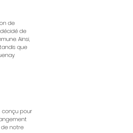
ion de 
 décidé de 
mune. Ainsi, 
tandis que 
enay. 
t conçu pour 
changement 
 de notre 