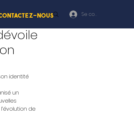
Se connecter
Contactez-nous
évoile
son
n identité 
nisé un 
velles 
’évolution de 