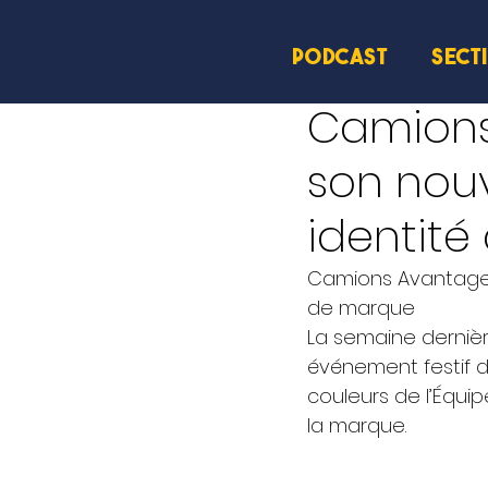
PODCAST
SECT
17 mai 2024
1 min de le
Camions
son nouv
identit
Camions Avantage 
de marque 
La semaine derniè
événement festif d
couleurs de l’Équi
la marque. 