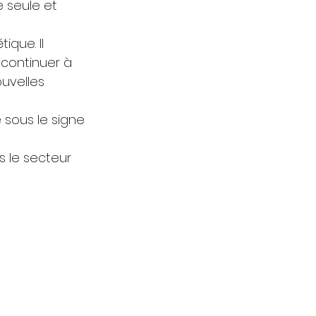
e seule et 
que. Il 
continuer à 
ouvelles 
sous le signe 
 
 le secteur 