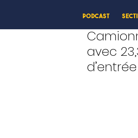
PODCAST
SECT
24 juin 2025
2 min de le
Camionn
avec 23,
d’entrée