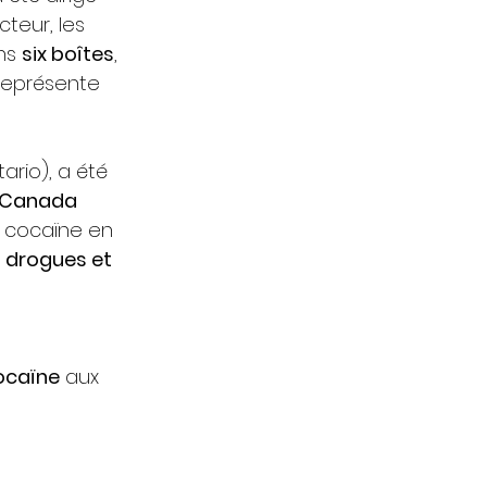
teur, les 
ns 
six boîtes
, 
 représente 
ario), a été 
 Canada 
e cocaïne en 
 drogues et 
ocaïne
 aux 