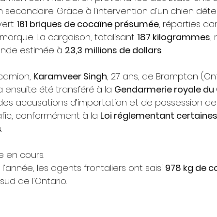
 secondaire. Grâce à l’intervention d’un chien détec
ert 
161 briques de cocaïne présumée
, réparties da
remorque. La cargaison, totalisant 
187 kilogrammes
,
nde estimée à 
23,3 millions de dollars
.
camion, 
Karamveer Singh
, 27 ans, de Brampton (Ont
 a ensuite été transféré à la 
Gendarmerie royale du
é des accusations d’importation et de possession d
rafic, conformément à la 
Loi réglementant certaines
s
.
 en cours.
l’année, les agents frontaliers ont saisi 
978 kg de c
sud de l’Ontario.