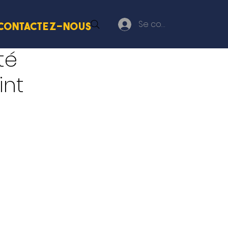
Se connecter
Contactez-nous
té
int