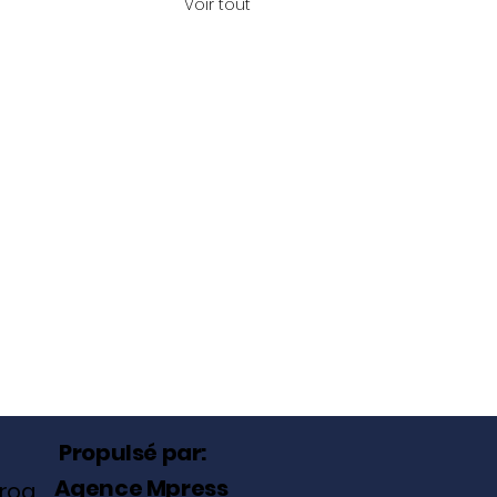
Voir tout
Propulsé par:
Agence Mpress
roa