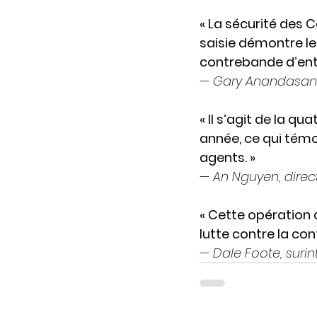
« La sécurité des 
saisie démontre le
contrebande d’entr
— 
Gary Anandasanga
« Il s’agit de la q
année, ce qui témo
agents. »
— 
An Nguyen, direct
« Cette opération 
lutte contre la co
— 
Dale Foote, suri