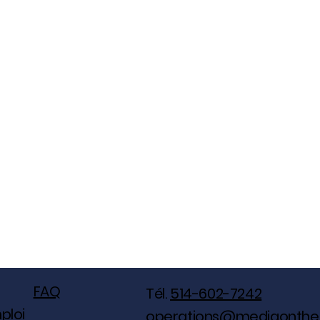
FAQ
Tél.
514-602-7242
ploi
operations@mediaonthe