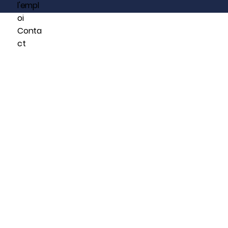
l'empl
oi
Conta
ct