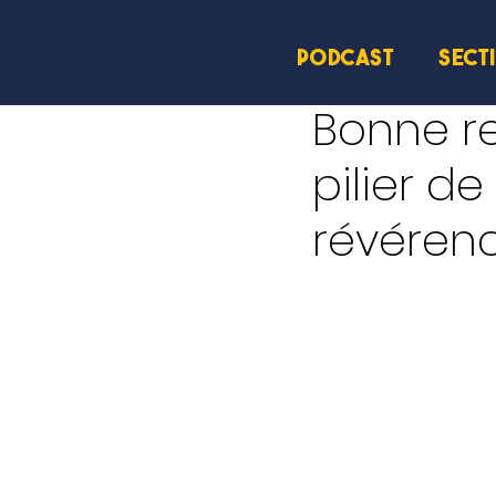
PODCAST
SECT
19 sept. 2025
1 min de l
Bonne re
pilier d
révéren