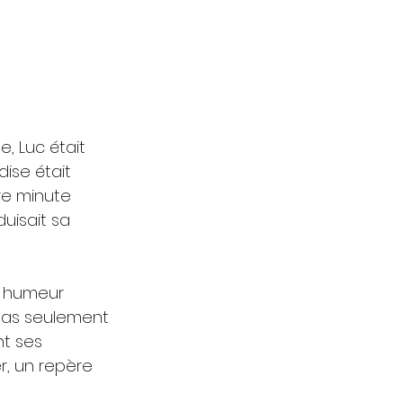
, Luc était 
ise était 
re minute 
duisait sa 
e humeur 
 pas seulement 
nt ses 
r, un repère 