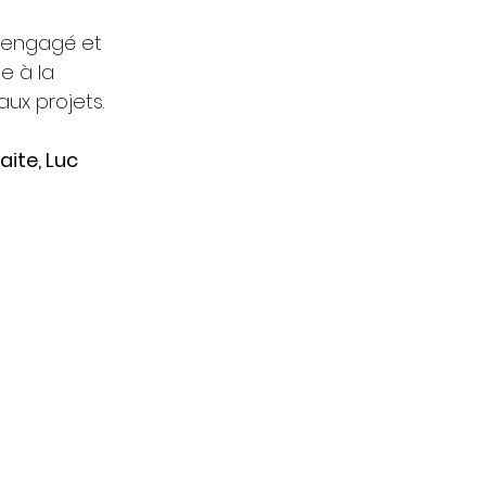
 engagé et 
e à la 
ux projets.
ite, Luc 