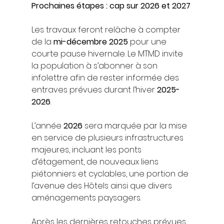
Prochaines étapes : cap sur 2026 et 2027
Les travaux feront relâche à compter 
de la 
mi-décembre 2025
 pour une 
courte pause hivernale. Le MTMD invite 
la population à s’abonner à son 
infolettre afin de rester informée des 
entraves prévues durant l’hiver 
2025-
2026
.
L’année 
2026
 sera marquée par la mise 
en service de plusieurs infrastructures 
majeures, incluant les ponts 
d’étagement, de nouveaux liens 
piétonniers et cyclables, une portion de 
l’avenue des Hôtels ainsi que divers 
aménagements paysagers.
Après les dernières retouches prévues 