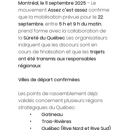
Montréal, le 11 septembre 2025
 – Le 
mouvement 
Assez c’est assez
 confirme 
que la mobilisation prévue pour le 
22 
septembre
, entre 
5 h et 9 h du matin
, 
prend forme avec la collaboration de 
la 
Sûreté du Québec
. Les organisateurs 
indiquent que les discours sont en 
cours de finalisation et que les 
trajets 
ont été transmis aux responsables 
régionaux
.
Villes de départ confirmées
Les points de rassemblement déjà 
validés concernent plusieurs régions 
stratégiques du Québec :
	•	
Gatineau
	•	
Trois-Rivières
	•	
Québec (Rive Nord et Rive Sud)