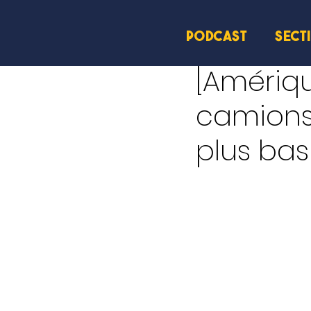
PODCAST
SECT
3 juil. 2025
1 min de lect
[Amériq
camions 
plus bas