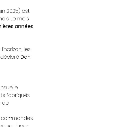
in 2025) est 
mois. Le mois 
nières années
’horizon, les 
 déclaré 
Dan 
nsuelle.
nts fabriqués 
s de 
de commandes.