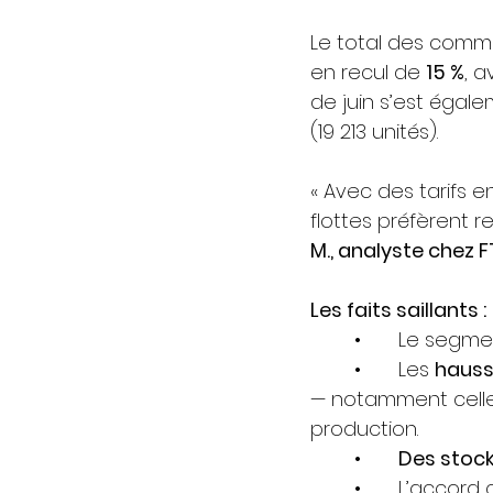
Le total des comma
en recul de 
15 %
, 
de juin s’est égale
(19 213 unités).
« Avec des tarifs e
flottes préfèrent 
M., analyste chez F
Les faits saillants :
	•	Le segme
	•	Les 
hauss
— notamment celle 
production.
	•	
Des stock
	•	L’accord commercial entre les États-Unis et le Vietnam pourrait soulager 