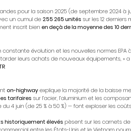
ndes pour la saison 2025 (de septembre 2024 à ju
avec un cumul de 
255 265 unités
 sur les 12 derniers 
ment inscrit bien 
en deçà de la moyenne des 10 der
n constante évolution et les nouvelles normes EPA à l
retarder leurs achats de nouveaux équipements, » a
TR
.
nt 
on-highway
 explique la majorité de la baisse me
es tarifaires
 sur l’acier, l’aluminium et les composa
du 4 juin (de 25 % à 50 %) — font exploser les coût
s historiquement élevés
 pèsent sur les carnets 